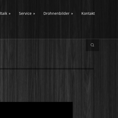
taik
»
Service
»
Drohnenbilder
»
Kontakt