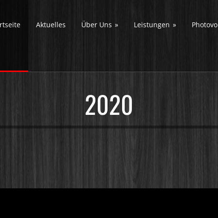
rtseite
Aktuelles
Über Uns
»
Leistungen
»
Photovol
2020